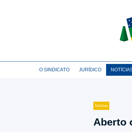
Logomarca SINDJUF-SE
O SINDICATO
JURÍDICO
NOTÍCIA
Notí­cias
Aberto 