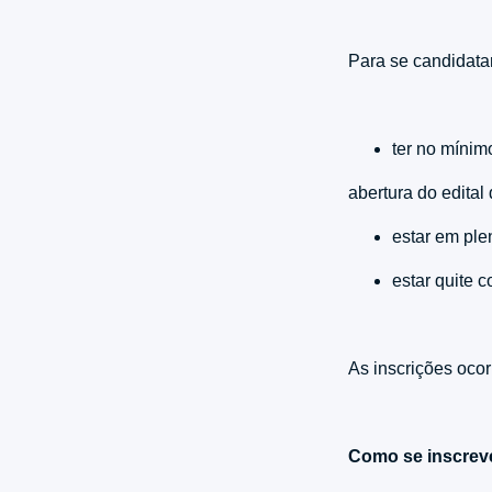
Para se candidatar
ter no mínim
abertura do edital
estar em ple
estar quite 
As inscrições ocor
Como se inscrev