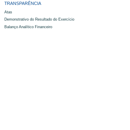
TRANSPARÊNCIA
Atas
Demonstrativo do Resultado do Exercício
Balanço Analítico Financeiro
Balanço Patrimonial
ESPAÇO DO SERVIDOR
Tabela PCS
Denúncia
Envie um artigo
CONVÊNIOS
Academia
Alimentação
Educação
Estética
Saúde